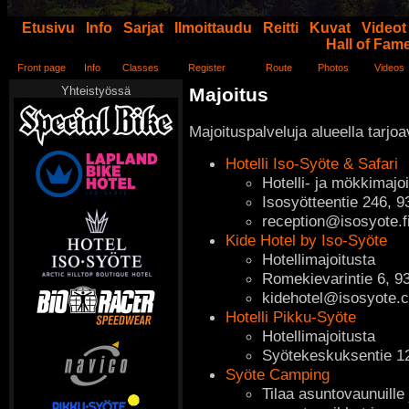
Etusivu
Info
Sarjat
Ilmoittaudu
Reitti
Kuvat
Videot
Hall of Fam
Front page
Info
Classes
Register
Route
Photos
Videos
Yhteistyössä
Majoitus
Majoituspalveluja alueella tarjo
Hotelli Iso-Syöte & Safari
Hotelli- ja mökkimajo
Isosyötteentie 246, 
reception@isosyote.f
Kide Hotel by Iso-Syöte
Hotellimajoitusta
Romekievarintie 6, 9
kidehotel@isosyote.
Hotelli Pikku-Syöte
Hotellimajoitusta
Syötekeskuksentie 1
Syöte Camping
Tilaa asuntovaunuille 