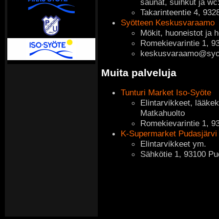
saunat, suihkut ja wc:
Takarinteentie 4, 932
Syötteen Keskusvaraamo
Mökit, huoneistot ja h
Romekievarintie 1, 9
keskusvaraamo@syot
Muita palveluja
Tunturi Market Iso-Syöte
Elintarvikkeet, lääkek
Matkahuolto
Romekievarintie 1, 9
K-Supermarket Pudasjärvi
Elintarvikkeet ym.
Sähkötie 1, 93100 Pu